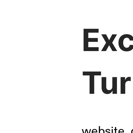
Exc
Tur
website, 