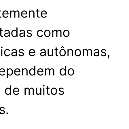
temente
tadas como
icas e autônomas,
dependem do
o de muitos
s.