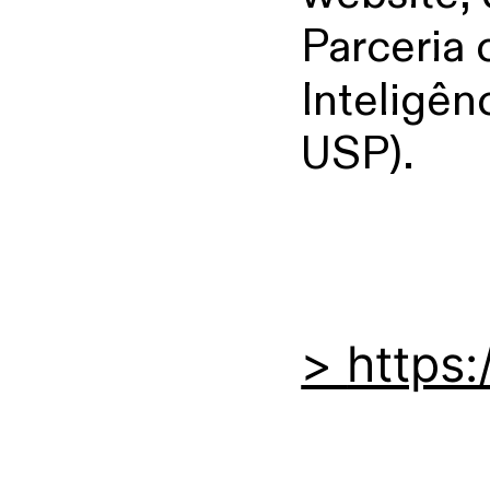
Parceria
Inteligên
USP).
>
https: