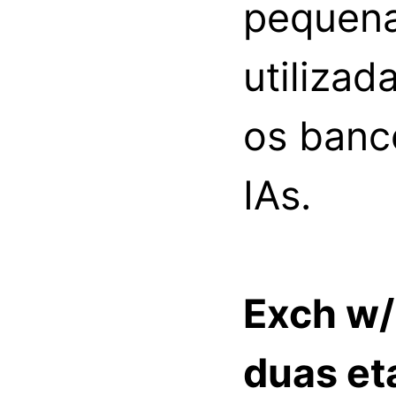
pequena
utilizad
os banc
IAs.
Exch w/
duas et