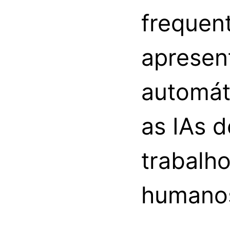
frequen
apresen
automát
as IAs 
trabalh
humano