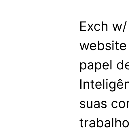
Exch w/
website
papel d
Inteligên
suas co
trabalh