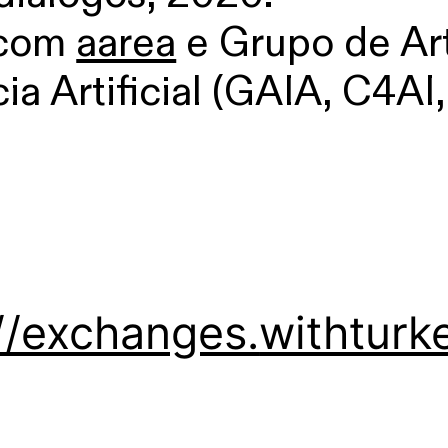
 com
aarea
e Grupo de Ar
cia Artificial (GAIA, C4AI
//exchanges.
withturke