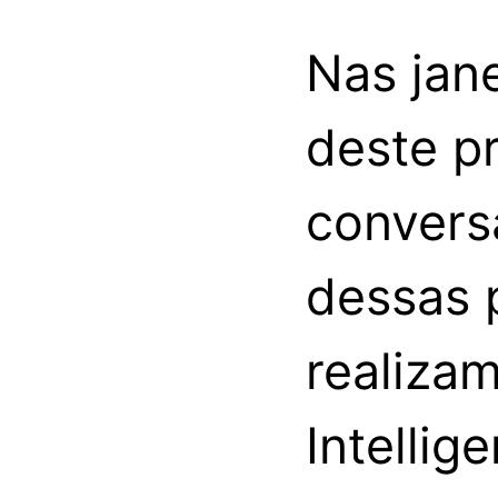
Nas jan
deste pr
convers
dessas 
realiza
Intellig