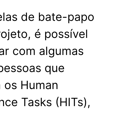
elas de bate-papo
ojeto, é possível
ar com algumas
pessoas que
m os Human
ence Tasks (HITs),